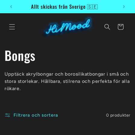
vidare
Allt skickas från Sverige 🇸🇪
till
innehåll
Varukorg
P
Bongs
r
Upptäck akrylbongar och borosilikatbongar i små och
o
stora storlekar. Hållbara, stilrena och perfekta för alla
rökare.
d
u
Filtrera och sortera
0 produkter
k