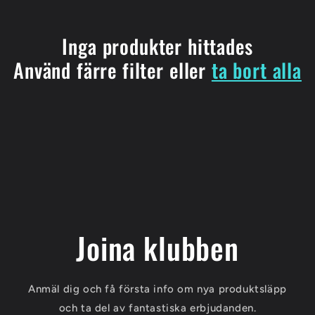
t
Inga produkter hittades
s
Använd färre filter eller
ta bort alla
e
r
i
e
:
Joina klubben
Anmäl dig och få första info om nya produktsläpp
och ta del av fantastiska erbjudanden.